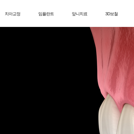
치아교정
임플란트
앞니치료
3D보철